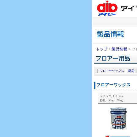
トップ
>
製品情報
> 
フロアーワックス
厨房
フロアーワックス
ジュシライト303
容量：4kg・20kg