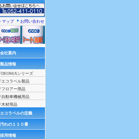
トマップ
お問い合わせ
会社案内
製品情報
DEOMiXシリーズ
エコラベル製品
フロアー用品
自動車機械用品
木材用品
エコラベルの定義
汚れの１１０番
採用情報