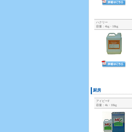
ハクリー
容量：4kg・18kg
厨房
アイビーF
容量：4k・18kg