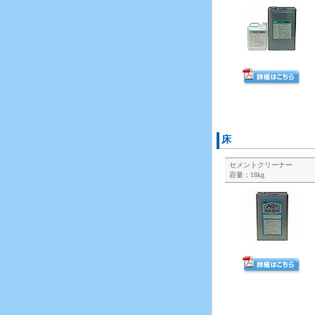
床
セメントクリーナー
容量：18kg