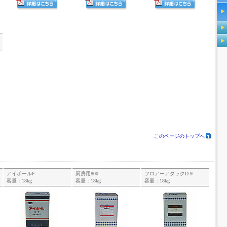
このページのトップへ
アイポールF
厨房用800
フロアーアタックD-9
容量：18kg
容量：18kg
容量：18kg