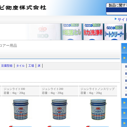
サイ
フロアー用品
豆腐型箱
タイル
工場
床
ジュシライト100
ジュシライト200
ジュシライトノンスリップ
容量：4kg・20kg
容量：4kg・20kg
容量：4kg・20kg