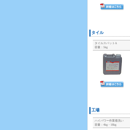
タイル
タイルスパットA
容量：5kg
工場
ハイパワー作業着洗い
容量：4kg・18kg