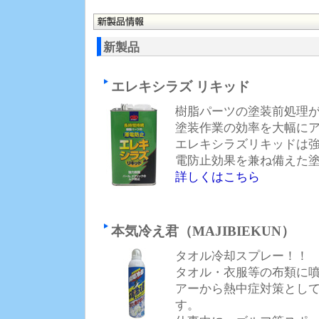
アイビ物産（株）、ウェルフェア20
ハイパーガンクリーナー NEO(ネオ
「BODY SHOP パーフェクト
新製品
定販売!!
アイビ物産ホームページ公開しま
エレキシラズ リキッド
樹脂パーツの塗装前処理が
塗装作業の効率を大幅に
エレキシラズリキッドは
電防止効果を兼ね備えた
詳しくはこちら
本気冷え君（MAJIBIEKUN）
タオル冷却スプレー！！
タオル・衣服等の布類に
アーから熱中症対策とし
す。