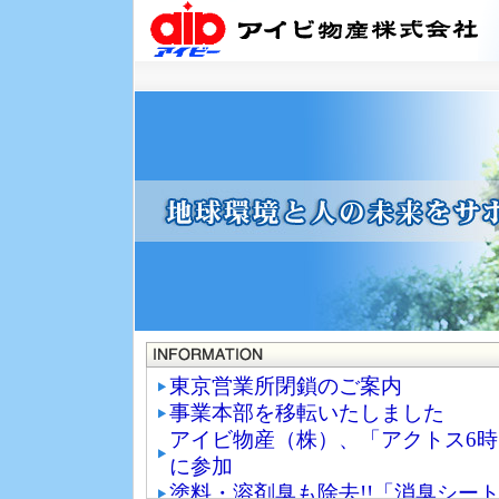
東京営業所閉鎖のご案内
事業本部を移転いたしました
アイビ物産（株）、「アクトス6時
に参加
塗料・溶剤臭も除去!!「消臭シート